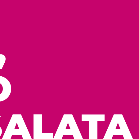
,
O
SALATA